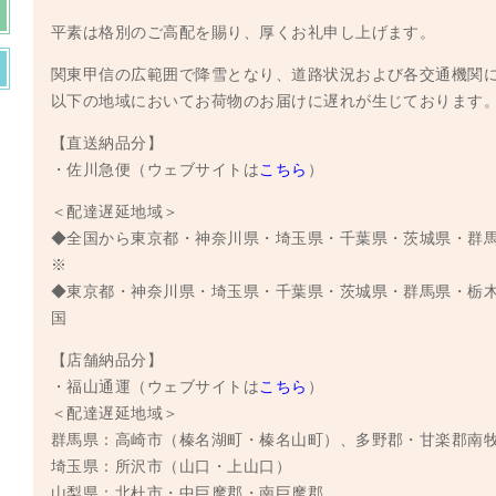
平素は格別のご高配を賜り、厚くお礼申し上げます。
関東甲信の広範囲で降雪となり、道路状況および各交通機関
以下の地域においてお荷物のお届けに遅れが生じております
【直送納品分】
・佐川急便（ウェブサイトは
こちら
）
＜配達遅延地域＞
◆全国から東京都・神奈川県・埼玉県・千葉県・茨城県・群
※
◆東京都・神奈川県・埼玉県・千葉県・茨城県・群馬県・栃
国
【店舗納品分】
・福山通運（ウェブサイトは
こちら
）
＜配達遅延地域＞
群馬県：高崎市（榛名湖町・榛名山町）、多野郡・甘楽郡南
埼玉県：所沢市（山口・上山口）
山梨県：北杜市・中巨摩郡・南巨摩郡