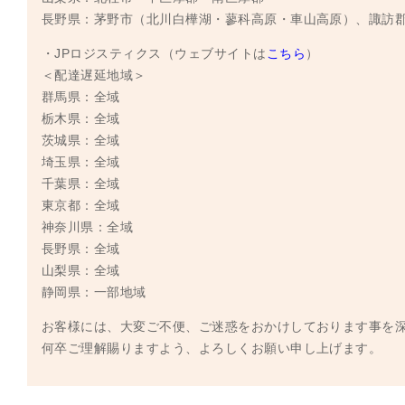
長野県：茅野市（北川白樺湖・蓼科高原・車山高原）、諏訪
・JPロジスティクス（ウェブサイトは
こちら
）
＜配達遅延地域＞
群馬県：全域
栃木県：全域
茨城県：全域
埼玉県：全域
千葉県：全域
東京都：全域
神奈川県：全域
長野県：全域
山梨県：全域
静岡県：一部地域
お客様には、大変ご不便、ご迷惑をおかけしております事を
何卒ご理解賜りますよう、よろしくお願い申し上げます。