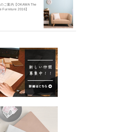
のご案内【OKAWA The
e Furniture 2016】